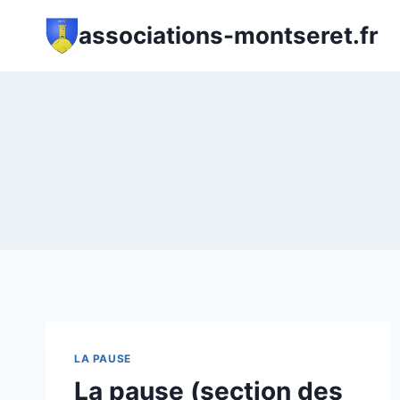
Aller
associations-montseret.fr
au
contenu
LA PAUSE
La pause (section des