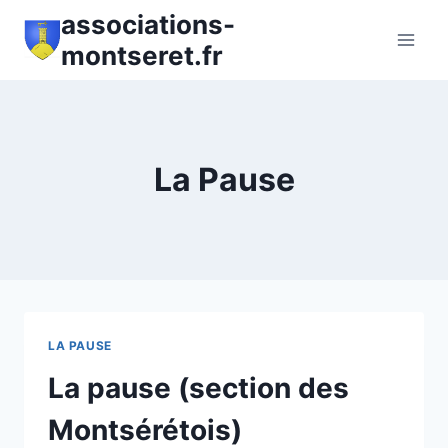
Aller
associations-
au
montseret.fr
contenu
La Pause
LA PAUSE
La pause (section des
Montsérétois)