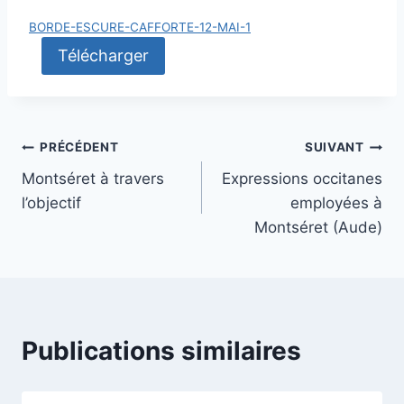
BORDE-ESCURE-CAFFORTE-12-MAI-1
Télécharger
Navigation
PRÉCÉDENT
SUIVANT
Montséret à travers
Expressions occitanes
de
l’objectif
employées à
l’article
Montséret (Aude)
Publications similaires